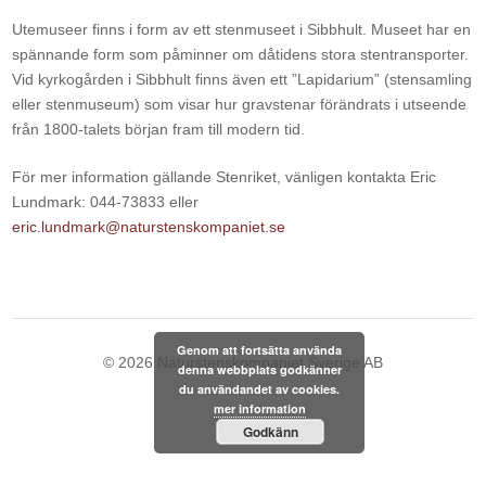
Utemuseer finns i form av ett stenmuseet i Sibbhult. Museet har en
spännande form som påminner om dåtidens stora stentransporter.
Vid kyrkogården i Sibbhult finns även ett ”Lapidarium” (stensamling
eller stenmuseum) som visar hur gravstenar förändrats i utseende
från 1800-talets början fram till modern tid.
För mer information gällande Stenriket, vänligen kontakta Eric
Lundmark: 044-73833 eller
eric.lundmark@naturstenskompaniet.se
Genom att fortsätta använda
© 2026
Naturstenskompaniet Sverige AB
denna webbplats godkänner
du användandet av cookies.
mer information
Godkänn